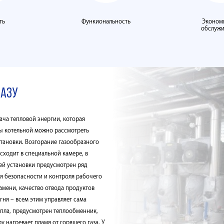
ть
Функиональность
Эконом
обслуж
газу
ача тепловой энергии, которая
ты котельной можно рассмотреть
тановки. Возгорание газообразного
сходит в специальной камере, в
ией установки предусмотрен ряд
я безопасности и контроля рабочего
амени, качество отвода продуктов
гня – всем этим управляет сама
тепла, предусмотрен теплообменник,
у нагревает пламя от горящего газа. У