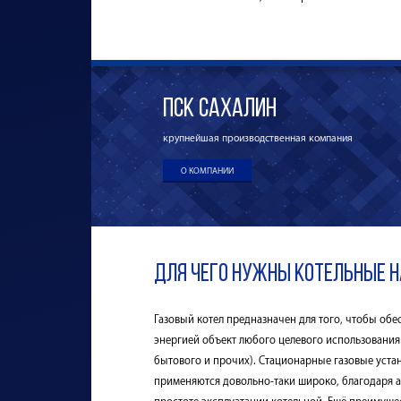
ПСК Сахалин
крупнейшая производственная компания
О КОМПАНИИ
Для чего нужны котельные н
Газовый котел предназначен для того, чтобы обе
энергией объект любого целевого использования
бытового и прочих). Стационарные газовые уста
применяются довольно-таки широко, благодаря 