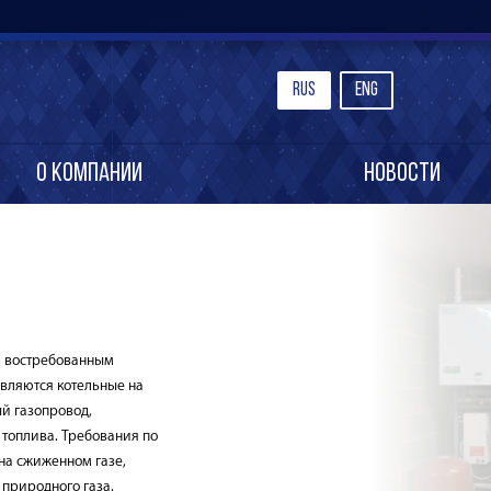
Rus
Eng
О компании
Новости
и востребованным
вляются котельные на
ый газопровод,
топлива. Требования по
на сжиженном газе,
 природного газа.