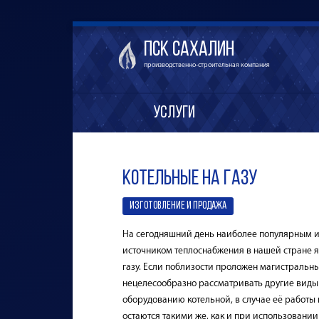
ПСК Сахалин
производственно-строительная компания
Услуги
Котельные на газу
ИЗГОТОВЛЕНИЕ И ПРОДАЖА
На сегодняшний день наиболее популярным 
источником теплоснабжения в нашей стране я
газу. Если поблизости проложен магистральн
нецелесообразно рассматривать другие виды 
оборудованию котельной, в случае её работы 
остаются такими же, как и при использовании