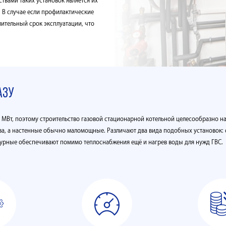
твами таких установок является их
 В случае если профилактические
лительный срок эксплуатации, что
азу
 МВт, поэтому строительство газовой стационарной котельной целесообразно на
ва, а настенные обычно маломощные. Различают два вида подобных установок:
турные обеспечивают помимо теплоснабжения ещё и нагрев воды для нужд ГВС.