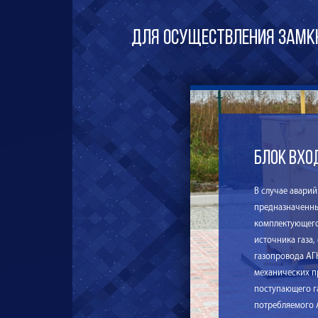
Для осуществления замкн
Блок вхо
В случае аварий
предназначенны
комплектующего
источника газа,
газопровода АГН
механических п
поступающего га
потребляемого 