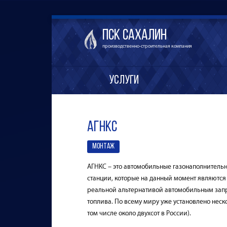
ПСК Сахалин
производственно-строительная компания
Услуги
АГНКС
МОНТАЖ
АГНКС – это автомобильные газонаполнитель
станции, которые на данный момент являются
реальной альтернативой автомобильным зап
топлива. По всему миру уже установлено неск
том числе около двухсот в России).