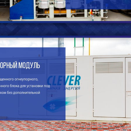
сорный модуль
щенного огнеупорного,
ного блока для установки под
хом без дополнительной