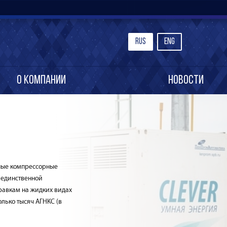
Rus
Eng
О компании
Новости
ные компрессорные
 единственной
равкам на жидких видах
олько тысяч АГНКС (в