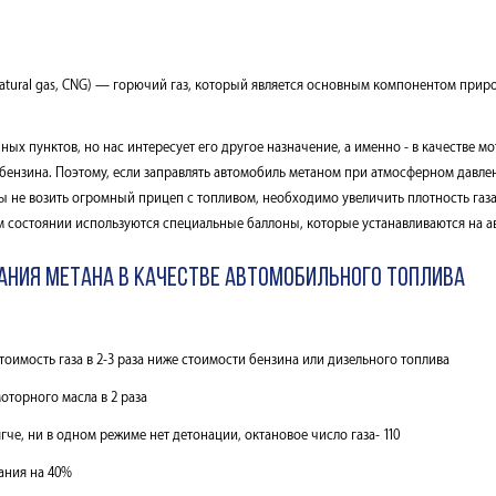
atural gas, CNG) — горючий газ, который является основным компонентом природ
ных пунктов, но нас интересует его другое назначение, а именно - в качестве м
бензина. Поэтому, если заправлять автомобиль метаном при атмосферном давлен
бы не возить огромный прицеп с топливом, необходимо увеличить плотность газа
ком состоянии используются специальные баллоны, которые устанавливаются на а
ания метана в качестве автомобильного топлива
тоимость газа в 2-3 раза ниже стоимости бензина или дизельного топлива
оторного масла в 2 раза
гче, ни в одном режиме нет детонации, октановое число газа- 110
ания на 40%