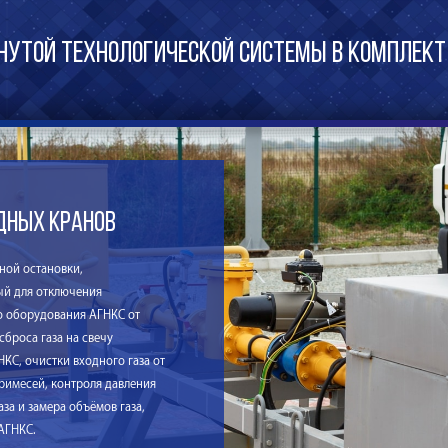
утой технологической системы в комплект
дных кранов
ной остановки,
й для отключения
 оборудования АГНКС от
 сброса газа на свечу
КС, очистки входного газа от
римесей, контроля давления
за и замера объёмов газа,
АГНКС.