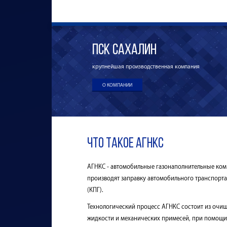
ПСК Сахалин
крупнейшая производственная компания
О КОМПАНИИ
Что такое АГНКС
АГНКС - автомобильные газонаполнительные ком
производят заправку автомобильного транспор
(КПГ).
Технологический процесс АГНКС состоит из очищ
жидкости и механических примесей, при помощи 