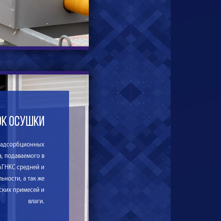
ок осушки
 адсорбционных
а, подаваемого в
АГНКС средней и
ьности, а так же
ских примесей и
влаги.